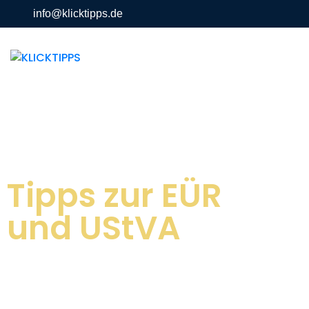
info@klicktipps.de
springen
Tipps zur EÜR
und UStVA