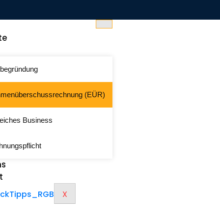
te
begründung
hmenüberschussrechnung (EÜR)
reiches Business
nungspflicht
ns
t
X