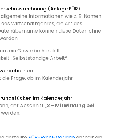
 allgemeine Informationen wie z. B. Namen
des Wirtschaftsjahres, die Art des
e Datenübername können diese Daten ohne
werden.
ch um ein Gewerbe handelt
eit „Selbstständige Arbeit“.
 die Frage, ob im Kalenderjahr
ann, der Abschnitt „
2 – Mitwirkung bei
 werden.
ng gestellte
EÜR-Excel-Vorlage
enthält ein