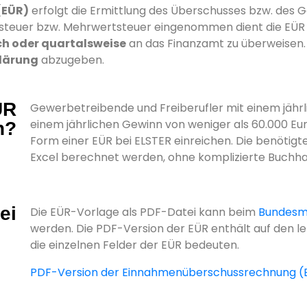
(EÜR)
erfolgt die Ermittlung des Überschusses bzw. des 
teuer bzw. Mehrwertsteuer eingenommen dient die EÜR 
h oder quartalsweise
an das Finanzamt zu überweisen
lärung
abzugeben.
ÜR
Gewerbetreibende und Freiberufler mit einem jährl
einem jährlichen Gewinn von weniger als 60.000 Eu
n?
Form einer EÜR bei ELSTER einreichen. Die benötigt
Excel berechnet werden, ohne komplizierte Buchha
ei
Die EÜR-Vorlage als PDF-Datei kann beim
Bundesmi
werden. Die PDF-Version der EÜR enthält auf den l
die einzelnen Felder der EÜR bedeuten.
PDF-Version der Einnahmenüberschussrechnung (E