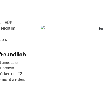
t
den EÜR-
leicht im
den.
reundlich
ht angepasst
 Formeln
ücken der F2-
gemacht werden.