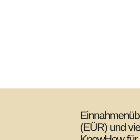
Einnahmenüb
(EÜR) und vie
KnowHow für 