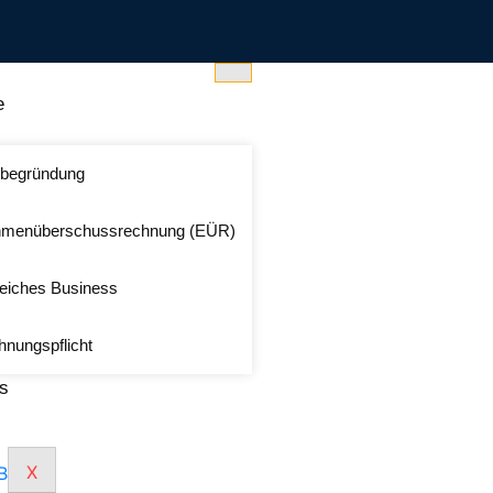
e
begründung
hmenüberschussrechnung (EÜR)
reiches Business
nungspflicht
s
X